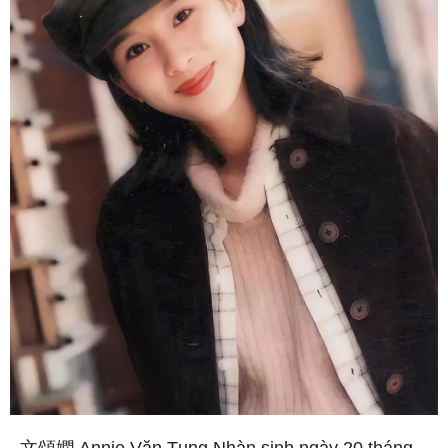
文頌嫻 Annie Văn Tụng Nhàn sinh ngày 20 tháng