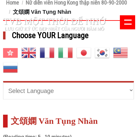
Home
Nữ diễn viên Hong Kong thập niên 80-90-2000
/
/
文頌嫻 Văn Tụng Nhàn
=
TVB MỘT THỜI ĐỂ NHỚ
LƯU GIỮ KÝ ỨC ĐẸP NHẤT CỦA NGƯỜI HÂM MỘ
Choose YOUR Language
文頌嫻 Văn Tụng Nhàn
(Reading time: 5 - 10 minutes)