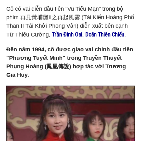
Cô có vai diễn đầu tiên "Vu Tiểu Mạn" trong bộ
phim 再見黃埔灘II之再起風雲 (Tái Kiến Hoàng Phố
Than II Tái Khởi Phong Vân) diễn xuất bên cạnh
Trần Đình Oai
Doãn Thiên Chiếu
Từ Thiếu Cường,
,
.
Đến năm 1994, cô được giao vai chính đầu tiên
"Phương Tuyết Minh" trong Truyền Thuyết
Phụng Hoàng (鳳凰傳說) hợp tác với Trương
Gia Huy.