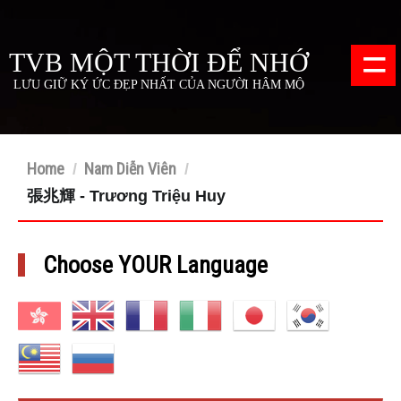
=
TVB MỘT THỜI ĐỂ NHỚ
LƯU GIỮ KÝ ỨC ĐẸP NHẤT CỦA NGƯỜI HÂM MỘ
Home
Nam Diễn Viên
/
/
張兆輝 - Trương Triệu Huy
Choose YOUR Language