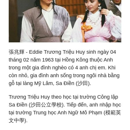
張兆輝 - Eddie Trương Triệu Huy sinh ngày 04
tháng 02 năm 1963 tại Hồng Kông thuộc Anh
trong một gia đình nghèo có 4 anh chị em. Khi
còn nhỏ, gia đình anh sống trong ngôi nhà bằng
gỗ tại làng Mỹ Lâm, Sa Điền (沙田).
Trương Triệu Huy theo học tại trường Công lập
Sa Điền (沙田公立學校). Tiếp đến, anh nhập học
tại trường Trung học Anh Ngữ Mô Phạm (模範英
文中學).