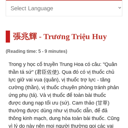
張兆輝 - Trương Triệu Huy
(Reading time: 5 - 9 minutes)
Trong y học cổ truyền Trung Hoa có câu: "Quân
thần tá sứ" (君臣佐使). Qua đó có vị thuốc chủ
lực giữ vai vua (quân), vị thuốc trợ lực - tăng
cường (thần), vị thuốc chuyên phòng tránh phản
ứng phụ (tá). Và vị thuốc để toàn bài thuốc
được dung nạp tối ưu (sứ). Cam thảo (甘草)
thường được dùng như vị thuốc dẫn, để đả
thông kinh mạch, dung hòa toàn bài thuốc. Cũng
vì lý do này nên mọi người thường gọi các vai