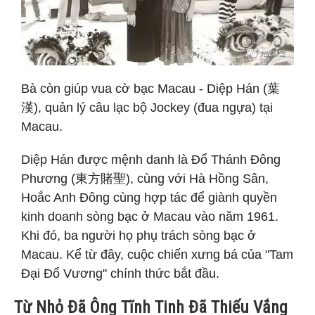
Bà còn giúp vua cờ bạc Macau - Diệp Hán (葉
漢), quản lý câu lạc bộ Jockey (đua ngựa) tại
Macau.
Diệp Hán được mệnh danh là Đổ Thánh Đông
Phương (東方賭聖), cùng với Hà Hồng Sân,
Hoắc Anh Đông cùng hợp tác để giành quyền
kinh doanh sòng bạc ở Macau vào năm 1961.
Khi đó, ba người họ phụ trách sòng bạc ở
Macau. Kể từ đây, cuộc chiến xưng bá của "Tam
Đại Đổ Vương" chính thức bắt đầu.
Từ Nhỏ Đã Ông Tĩnh Tinh Đã Thiếu Vắng