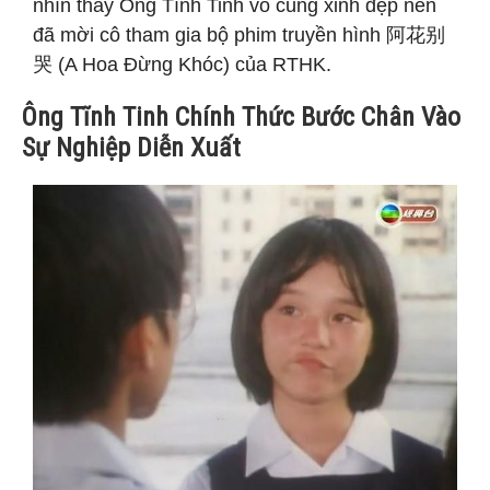
nhìn thấy Ông Tĩnh Tinh vô cùng xinh đẹp nên
đã mời cô tham gia bộ phim truyền hình 阿花别
哭 (A Hoa Đừng Khóc) của RTHK.
Ông Tĩnh Tinh Chính Thức Bước Chân Vào
Sự Nghiệp Diễn Xuất