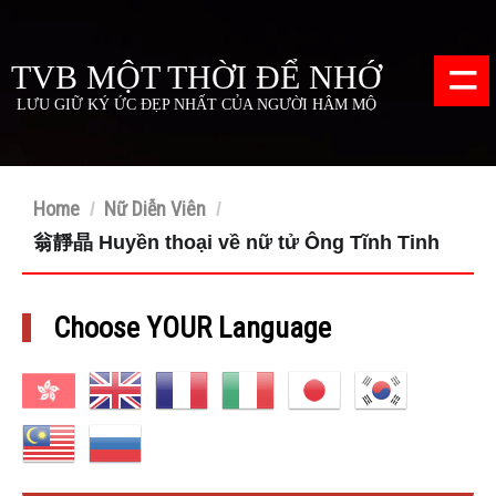
=
TVB MỘT THỜI ĐỂ NHỚ
LƯU GIỮ KÝ ỨC ĐẸP NHẤT CỦA NGƯỜI HÂM MỘ
Home
Nữ Diễn Viên
/
/
翁靜晶 Huyền thoại về nữ tử Ông Tĩnh Tinh
Choose YOUR Language