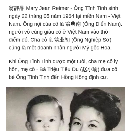
翁靜晶 Mary Jean Reimer - Ông Tĩnh Tinh sinh
ngày 22 tháng 05 năm 1964 tại miền Nam - Việt
Nam. Ông nội của cô là 翁典南 (Ông Điển Nam),
người vô cùng giàu có ở Việt Nam vào thời
điểm đó. Cha cô là 翁业初 (Ông Nghiệp Sơ)
cũng là một doanh nhân người Mỹ gốc Hoa.
Khi Ông Tĩnh Tinh được một tuổi, cha mẹ cô ly
hôn, mẹ cô - Bà Triệu Tiểu Du (赵小瑜) đưa cô
bé Ông Tĩnh Tinh đến Hồng Kông định cư.