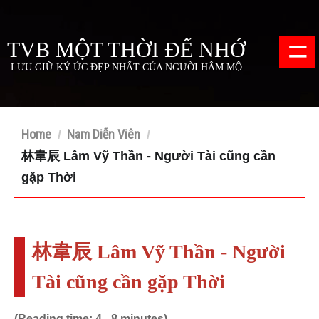
=
TVB MỘT THỜI ĐỂ NHỚ
LƯU GIỮ KÝ ỨC ĐẸP NHẤT CỦA NGƯỜI HÂM MỘ
Home
Nam Diễn Viên
/
/
林韋辰 Lâm Vỹ Thần - Người Tài cũng cần
gặp Thời
林韋辰 Lâm Vỹ Thần - Người
Tài cũng cần gặp Thời
(Reading time: 4 - 8 minutes)