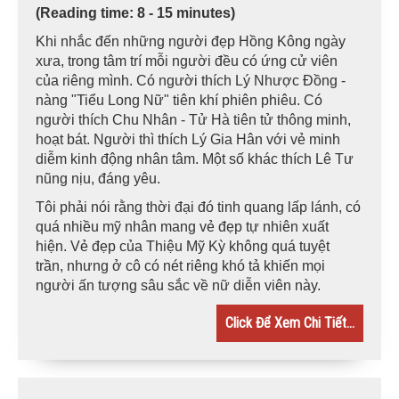
(Reading time: 8 - 15 minutes)
Khi nhắc đến những người đẹp Hồng Kông ngày
xưa, trong tâm trí mỗi người đều có ứng cử viên
của riêng mình. Có người thích Lý Nhược Đồng -
nàng "Tiểu Long Nữ" tiên khí phiên phiêu. Có
người thích Chu Nhân - Tử Hà tiên tử thông minh,
hoạt bát. Người thì thích Lý Gia Hân với vẻ minh
diễm kinh động nhân tâm. Một số khác thích Lê Tư
nũng nịu, đáng yêu.
Tôi phải nói rằng thời đại đó tinh quang lấp lánh, có
quá nhiều mỹ nhân mang vẻ đẹp tự nhiên xuất
hiện. Vẻ đẹp của Thiệu Mỹ Kỳ không quá tuyệt
trần, nhưng ở cô có nét riêng khó tả khiến mọi
người ấn tượng sâu sắc về nữ diễn viên này.
Click Để Xem Chi Tiết...