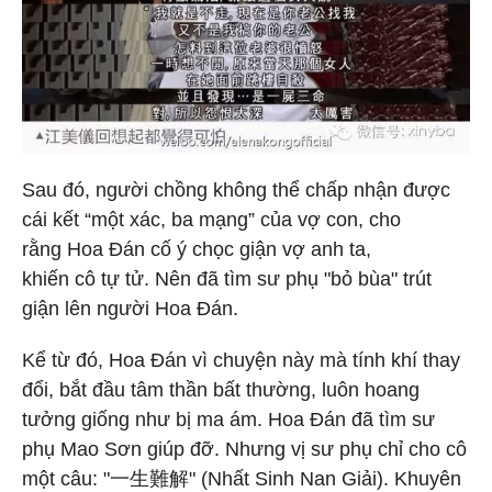
Sau đó, người chồng không thể chấp nhận được
cái kết “một xác, ba mạng” của vợ con, cho
rằng Hoa Đán cố ý chọc giận vợ anh ta,
khiến cô tự tử. Nên đã tìm sư phụ "bỏ bùa" trút
giận lên người Hoa Đán.
Kể từ đó, Hoa Đán vì chuyện này mà tính khí thay
đổi, bắt đầu tâm thần bất thường, luôn hoang
tưởng giống như bị ma ám. Hoa Đán đã tìm sư
phụ Mao Sơn giúp đỡ. Nhưng vị sư phụ chỉ cho cô
một câu: "一生難解" (Nhất Sinh Nan Giải). Khuyên