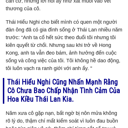
căn cứ, những lời nói ấy như xát muối vào vết
thương của cô.
Thái Hiểu Nghi cho biết mình có quen một người
đàn ông đã có gia đình sống ở Thái Lan nhiều năm
trước: “Anh ta cố hết sức theo đuổi tôi nhưng tôi
kiên quyết từ chối. Nhưng sau khi trở về Hong
Kong, anh ta vẫn đeo bám, ảnh hưởng đến cuộc
sống và công việc của tôi. Tôi không hề dao động,
tôi luôn vạch ra ranh giới với anh ấy. "
Thái Hiểu Nghi Cũng Nhấn Mạnh Rằng
Cô Chưa Bao Chấp Nhận Tình Cảm Của
Hoa Kiều Thái Lan Kia.
Năm xưa cô gặp nạn, bất ngờ bị nôn mửa không
rõ lý do, thậm chí mất kiểm soát vì luôn đau buồn