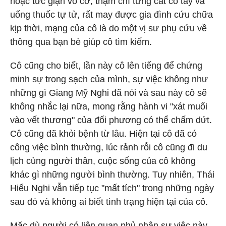
hoặc tức giận vô cớ, thậm chí từng cắt cổ tay và
uống thuốc tự tử, rất may được gia đình cứu chữa
kịp thời, mạng của cô là do một vị sư phụ cứu về
thông qua bạn bè giúp cô tìm kiếm.
Cô cũng cho biết, lần này cô lên tiếng để chứng
minh sự trong sạch của mình, sự việc không như
những gì Giang Mỹ Nghi đã nói và sau này cô sẽ
không nhắc lại nữa, mong rằng hành vi "xát muối
vào vết thương" của đối phương có thể chấm dứt.
Cô cũng đã khỏi bệnh từ lâu. Hiện tại cô đã có
công việc bình thường, lúc rảnh rỗi cô cũng đi du
lịch cùng người thân, cuộc sống của cô không
khác gì những người bình thường. Tuy nhiên, Thái
Hiểu Nghi vẫn tiếp tục "mất tích" trong những ngày
sau đó và không ai biết tình trạng hiện tại của cô.
Mặc dù người có liên quan phủ nhận sự việc này