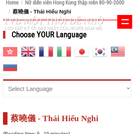
Home
Nữ diễn viên Hong Kong thập niên 80-90-2000
/
/
蔡曉儀 - Thái Hiểu Nghi
=
TVB MỘT THỜI ĐỂ NHỚ
LƯU GIỮ KÝ ỨC ĐẸP NHẤT CỦA NGƯỜI HÂM MỘ
Choose YOUR Language
蔡曉儀 - Thái Hiểu Nghi
(Reading time: 5 - 10 minutes)