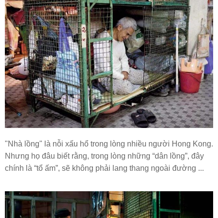
"Nhà lồng" là nỗi xấu hổ trong lòng nhiều người Hong Kong.
Nhưng họ đâu biết rằng, trong lòng những “dân lồng”, đây
chính là “tổ ấm”, sẽ không phải lang thang ngoài đường ...