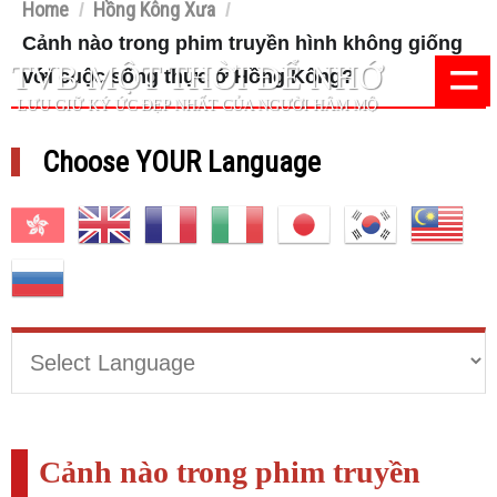
Home
Hồng Kông Xưa
/
/
Cảnh nào trong phim truyền hình không giống
=
TVB MỘT THỜI ĐỂ NHỚ
với cuộc sống thực ở Hồng Kông?
LƯU GIỮ KÝ ỨC ĐẸP NHẤT CỦA NGƯỜI HÂM MỘ
Choose YOUR Language
Cảnh nào trong phim truyền