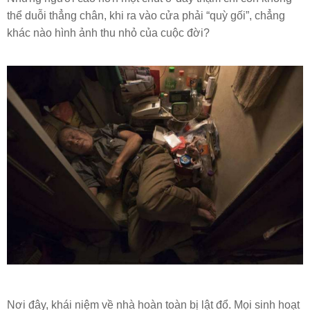
thể duỗi thẳng chân, khi ra vào cửa phải “quỳ gối”, chẳng
khác nào hình ảnh thu nhỏ của cuộc đời?
Nơi đây, khái niệm về nhà hoàn toàn bị lật đổ. Mọi sinh hoạt