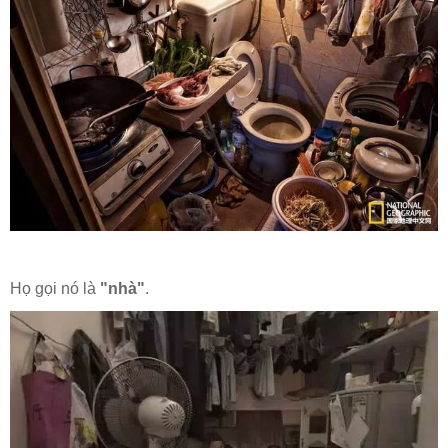
Họ gọi nó là
"nhà"
.