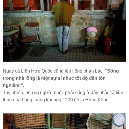
Ngay cả Liên Hợp Quốc cũng lên tiếng phản bác:
“Sống
trong nhà lồng là một sự sỉ nhục tột độ đến tôn
nghiêm!”.
Tuy nhiên, những người buộc phải sống ở đây phải trả tiền
thuê nhà hàng tháng khoảng 1200 đô la Hồng Kông.