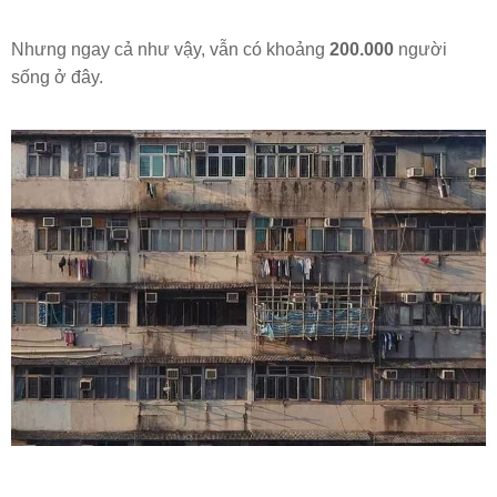
Nhưng ngay cả như vậy, vẫn có khoảng
200.000
người
sống ở đây.