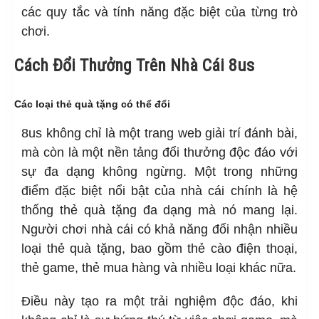
các quy tắc và tính năng đặc biệt của từng trò
chơi.
Cách Đổi Thưởng Trên Nhà Cái 8us
Các loại thẻ quà tặng có thể đổi
8us không chỉ là một trang web giải trí đánh bài,
mà còn là một nền tảng đổi thưởng độc đáo với
sự đa dạng không ngừng. Một trong những
điểm đặc biệt nổi bật của nhà cái chính là hệ
thống thẻ quà tặng đa dạng mà nó mang lại.
Người chơi nhà cái có khả năng đổi nhận nhiều
loại thẻ quà tặng, bao gồm thẻ cào điện thoại,
thẻ game, thẻ mua hàng và nhiều loại khác nữa.
Điều này tạo ra một trải nghiệm độc đáo, khi