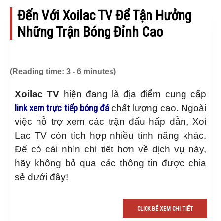
Đến Với Xoilac TV Để Tận Hưởng
Những Trận Bóng Đỉnh Cao
(Reading time: 3 - 6 minutes)
Xoilac TV
hiện đang là địa điểm cung cấp
link xem trực tiếp bóng đá
chất lượng cao. Ngoài
việc hỗ trợ xem các trận đấu hấp dẫn, Xoi
Lac TV còn tích hợp nhiều tính năng khác.
Để có cái nhìn chi tiết hơn về dịch vụ này,
hãy không bỏ qua các thông tin được chia
sẻ dưới đây!
CLICK ĐỂ XEM CHI TIẾT