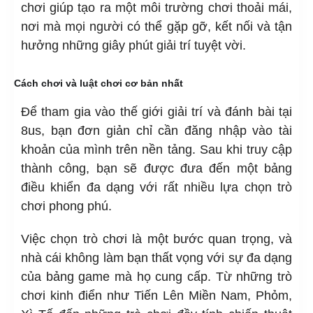
chơi giúp tạo ra một môi trường chơi thoải mái,
nơi mà mọi người có thể gặp gỡ, kết nối và tận
hưởng những giây phút giải trí tuyệt vời.
Cách chơi và luật chơi cơ bản nhất
Để tham gia vào thế giới giải trí và đánh bài tại
8us, bạn đơn giản chỉ cần đăng nhập vào tài
khoản của mình trên nền tảng. Sau khi truy cập
thành công, bạn sẽ được đưa đến một bảng
điều khiển đa dạng với rất nhiều lựa chọn trò
chơi phong phú.
Việc chọn trò chơi là một bước quan trọng, và
nhà cái không làm bạn thất vọng với sự đa dạng
của bảng game mà họ cung cấp. Từ những trò
chơi kinh điển như Tiến Lên Miền Nam, Phỏm,