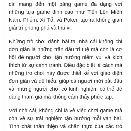
cái mang đến một bảng game đa dạng với
những tựa game đỉnh cao như Tiến Lên Miền
Nam, Phỏm, Xì Tố, và Poker, tạo ra không gian
giải trí phong phú và thú vị.
Những trò chơi đánh bài tại nhà cái không chỉ
đơn giản là những trận đấu trí tuệ mà còn là cơ
hội để người chơi tận hưởng niềm vui và kích
thích từ sự cạnh tranh. Điều đặc biệt là cách mà
những trò chơi này được thiết kế với giao diện
đơn giản và dễ hiểu, giúp cả người mới bắt đầu
và những người chơi có kinh nghiệm có thể dễ
dàng tham gia mà không cảm thấy phức tạp.
Với nhà cái, không chỉ là về việc chơi game mà
còn về sự trải nghiệm tận hưởng mỗi ván bài.
Tính chất thân thiện và chân thực của các trò