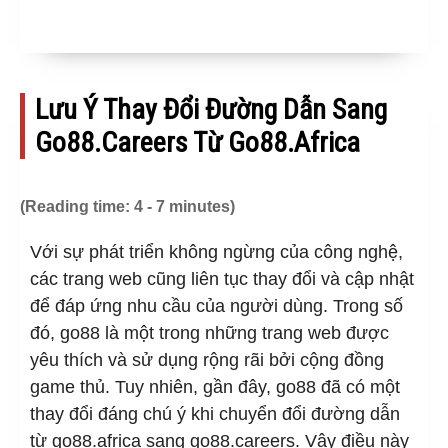
Lưu Ý Thay Đổi Đường Dẫn Sang
Go88.careers Từ Go88.africa
(Reading time: 4 - 7 minutes)
Với sự phát triển không ngừng của công nghệ,
các trang web cũng liên tục thay đổi và cập nhật
để đáp ứng nhu cầu của người dùng. Trong số
đó, go88 là một trong những trang web được
yêu thích và sử dụng rộng rãi bởi cộng đồng
game thủ. Tuy nhiên, gần đây, go88 đã có một
thay đổi đáng chú ý khi chuyển đổi đường dẫn
từ go88.africa sang go88.careers. Vậy điều này