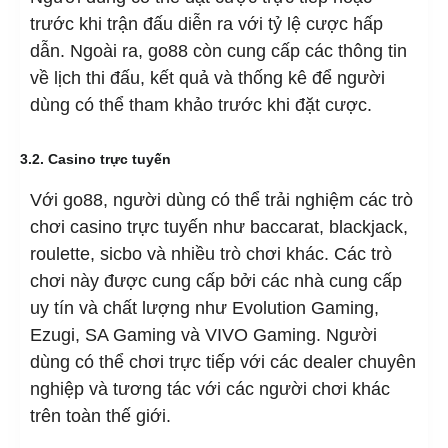
trước khi trận đấu diễn ra với tỷ lệ cược hấp
dẫn. Ngoài ra, go88 còn cung cấp các thông tin
về lịch thi đấu, kết quả và thống kê để người
dùng có thể tham khảo trước khi đặt cược.
3.2. Casino trực tuyến
Với go88, người dùng có thể trải nghiệm các trò
chơi casino trực tuyến như baccarat, blackjack,
roulette, sicbo và nhiều trò chơi khác. Các trò
chơi này được cung cấp bởi các nhà cung cấp
uy tín và chất lượng như Evolution Gaming,
Ezugi, SA Gaming và VIVO Gaming. Người
dùng có thể chơi trực tiếp với các dealer chuyên
nghiệp và tương tác với các người chơi khác
trên toàn thế giới.