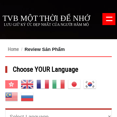
=
TVB MỘT THỜI ĐỂ NHỚ
LƯU GIỮ KÝ ỨC ĐẸP NHẤT CỦA NGƯỜI HÂM MỘ
Home
/
Review Sản Phẩm
Choose YOUR Language