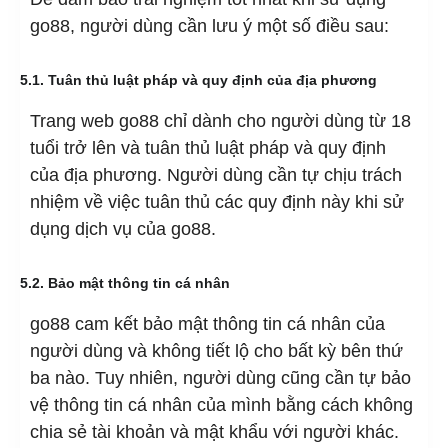
go88, người dùng cần lưu ý một số điều sau:
5.1. Tuân thủ luật pháp và quy định của địa phương
Trang web go88 chỉ dành cho người dùng từ 18
tuổi trở lên và tuân thủ luật pháp và quy định
của địa phương. Người dùng cần tự chịu trách
nhiệm về việc tuân thủ các quy định này khi sử
dụng dịch vụ của go88.
5.2. Bảo mật thông tin cá nhân
go88 cam kết bảo mật thông tin cá nhân của
người dùng và không tiết lộ cho bất kỳ bên thứ
ba nào. Tuy nhiên, người dùng cũng cần tự bảo
vệ thông tin cá nhân của mình bằng cách không
chia sẻ tài khoản và mật khẩu với người khác.