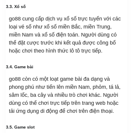
3.3. Xổ số
go88 cung cấp dịch vụ xổ số trực tuyến với các
loại vé số như xổ số miền Bắc, miền Trung,
miền Nam và xổ số điện toán. Người dùng có
thể đặt cược trước khi kết quả được công bố
hoặc chơi theo hình thức lô tô trực tiếp.
3.4. Game bài
go88 còn có một loạt game bài đa dạng và
phong phú như tiến lên miền Nam, phỏm, tá lả,
sâm lốc, ba cây và nhiều trò chơi khác. Người
dùng có thể chơi trực tiếp trên trang web hoặc
tải ứng dụng di động để chơi trên điện thoại.
3.5. Game slot