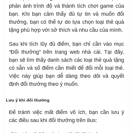
phản ánh trình độ và thành tích chơi game của
bạn. Khi bạn cảm thấy đủ tự tin và muốn đổi
thưởng, bạn có thể tự do lựa chọn loại thẻ quà
tặng phù hợp với sở thích và nhu cầu của mình.
Sau khi tích lũy đủ điểm, bạn chỉ cần vào mục
"Đổi thưởng" trên trang web nhà cái. Tại đây,
bạn sẽ tìm thấy danh sách các loại thẻ quà tặng
có sẵn và số điểm cần thiết để đổi mỗi loại thẻ.
Việc này giúp bạn dễ dàng theo dõi và quyết
định đổi thưởng theo ý muốn.
Lưu ý khi đổi thưởng
Để tránh việc mất điểm vô ích, bạn cần lưu ý
các điều sau khi đổi thưởng trên 8us: