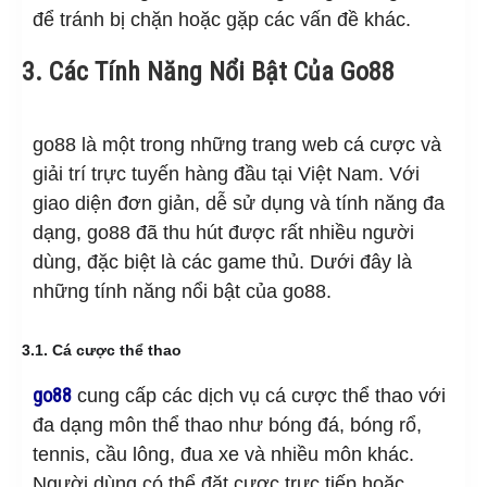
để tránh bị chặn hoặc gặp các vấn đề khác.
3. Các Tính Năng Nổi Bật Của Go88
go88 là một trong những trang web cá cược và
giải trí trực tuyến hàng đầu tại Việt Nam. Với
giao diện đơn giản, dễ sử dụng và tính năng đa
dạng, go88 đã thu hút được rất nhiều người
dùng, đặc biệt là các game thủ. Dưới đây là
những tính năng nổi bật của go88.
3.1. Cá cược thể thao
go88
cung cấp các dịch vụ cá cược thể thao với
đa dạng môn thể thao như bóng đá, bóng rổ,
tennis, cầu lông, đua xe và nhiều môn khác.
Người dùng có thể đặt cược trực tiếp hoặc