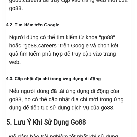
go88.careers để truy cập vào trang web mới của
go88.
4.2. Tìm kiếm trên Google
Người dùng có thể tìm kiếm từ khóa "go88"
hoặc "go88.careers" trên Google và chọn kết
quả tìm kiếm phù hợp để truy cập vào trang
web.
4.3. Cập nhật địa chỉ trong ứng dụng di động
Nếu người dùng đã tải ứng dụng di động của
go88, họ có thể cập nhật địa chỉ mới trong ứng
dụng để tiếp tục sử dụng dịch vụ của go88.
5. Lưu Ý Khi Sử Dụng Go88
Để đảm bảo trải nghiệm tốt nhất khi sử dụng