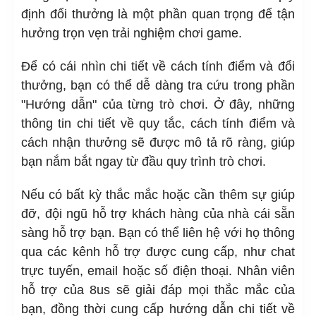
định đổi thưởng là một phần quan trọng để tận
hưởng trọn vẹn trải nghiệm chơi game.
Để có cái nhìn chi tiết về cách tính điểm và đổi
thưởng, bạn có thể dễ dàng tra cứu trong phần
"Hướng dẫn" của từng trò chơi. Ở đây, những
thông tin chi tiết về quy tắc, cách tính điểm và
cách nhận thưởng sẽ được mô tả rõ ràng, giúp
bạn nắm bắt ngay từ đầu quy trình trò chơi.
Nếu có bất kỳ thắc mắc hoặc cần thêm sự giúp
đỡ, đội ngũ hỗ trợ khách hàng của nhà cái sẵn
sàng hỗ trợ bạn. Bạn có thể liên hệ với họ thông
qua các kênh hỗ trợ được cung cấp, như chat
trực tuyến, email hoặc số điện thoại. Nhân viên
hỗ trợ của 8us sẽ giải đáp mọi thắc mắc của
bạn, đồng thời cung cấp hướng dẫn chi tiết về