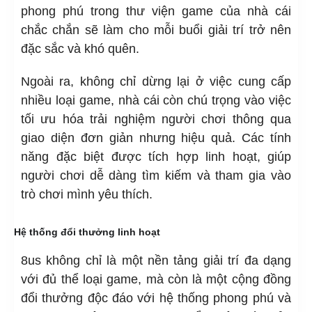
phong phú trong thư viện game của nhà cái
chắc chắn sẽ làm cho mỗi buổi giải trí trở nên
đặc sắc và khó quên.
Ngoài ra, không chỉ dừng lại ở việc cung cấp
nhiều loại game, nhà cái còn chú trọng vào việc
tối ưu hóa trải nghiệm người chơi thông qua
giao diện đơn giản nhưng hiệu quả. Các tính
năng đặc biệt được tích hợp linh hoạt, giúp
người chơi dễ dàng tìm kiếm và tham gia vào
trò chơi mình yêu thích.
Hệ thống đổi thưởng linh hoạt
8us không chỉ là một nền tảng giải trí đa dạng
với đủ thể loại game, mà còn là một cộng đồng
đổi thưởng độc đáo với hệ thống phong phú và