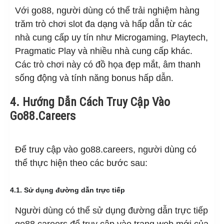
Với go88, người dùng có thể trải nghiệm hàng
trăm trò chơi slot đa dạng và hấp dẫn từ các
nhà cung cấp uy tín như Microgaming, Playtech,
Pragmatic Play và nhiều nhà cung cấp khác.
Các trò chơi này có đồ họa đẹp mắt, âm thanh
sống động và tính năng bonus hấp dẫn.
4. Hướng Dẫn Cách Truy Cập Vào
Go88.careers
Để truy cập vào go88.careers, người dùng có
thể thực hiện theo các bước sau:
4.1. Sử dụng đường dẫn trực tiếp
Người dùng có thể sử dụng đường dẫn trực tiếp