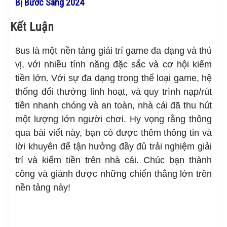
Bị Bước Sang 2024
Kết Luận
8us là một nền tảng giải trí game đa dạng và thú
vị, với nhiều tính năng đặc sắc và cơ hội kiếm
tiền lớn. Với sự đa dạng trong thể loại game, hệ
thống đổi thưởng linh hoạt, và quy trình nạp/rút
tiền nhanh chóng và an toàn, nhà cái đã thu hút
một lượng lớn người chơi. Hy vọng rằng thông
qua bài viết này, bạn có được thêm thông tin và
lời khuyên để tận hưởng đầy đủ trải nghiệm giải
trí và kiếm tiền trên nhà cái. Chúc bạn thành
công và giành được những chiến thắng lớn trên
nền tảng này!