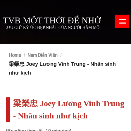
=
TVB MỘT THỜI ĐỂ NHỚ
LƯU GIỮ KÝ ỨC ĐẸP NHẤT CỦA NGƯỜI HÂM MỘ
Home
Nam Diễn Viên
/
/
梁榮忠 Joey Lương Vinh Trung - Nhân sinh
như kịch
梁榮忠 Joey Lương Vinh Trung
- Nhân sinh như kịch
(Reading time: 5 - 10 minutes)