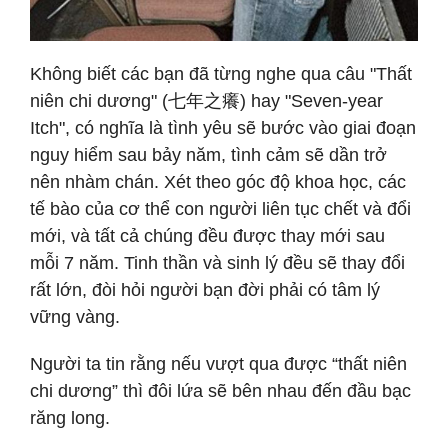
Không biết các bạn đã từng nghe qua câu "Thất
niên chi dương" (七年之癢) hay "Seven-year
Itch", có nghĩa là tình yêu sẽ bước vào giai đoạn
nguy hiểm sau bảy năm, tình cảm sẽ dần trở
nên nhàm chán. Xét theo góc độ khoa học, các
tế bào của cơ thể con người liên tục chết và đổi
mới, và tất cả chúng đều được thay mới sau
mỗi 7 năm. Tinh thần và sinh lý đều sẽ thay đổi
rất lớn, đòi hỏi người bạn đời phải có tâm lý
vững vàng.
Người ta tin rằng nếu vượt qua được “thất niên
chi dương” thì đôi lứa sẽ bên nhau đến đầu bạc
răng long.