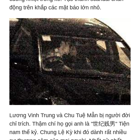
động trên khắp các mặt báo lớn nhỏ.
Lương Vinh Trung và Chu Tuệ Mẫn bị người đời
chỉ trích. Thậm chí họ gọi anh là "世纪贱男" Tiện
nam thế kỷ. Chung Lệ Kỳ khi đó dành rất nhiều