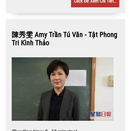
Click Để Xem Chi Tiết...
陳秀雯 Amy Trần Tú Văn - Tật Phong
Tri Kình Thảo