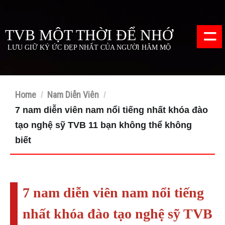
=
TVB MỘT THỜI ĐỂ NHỚ
LƯU GIỮ KÝ ỨC ĐẸP NHẤT CỦA NGƯỜI HÂM MỘ
Home
Nam Diễn Viên
/
/
7 nam diễn viên nam nổi tiếng nhất khóa đào
tạo nghệ sỹ TVB 11 bạn không thể không
biết
7 nam diễn viên nam nổi tiếng
nhất khóa đào tạo nghệ sỹ TVB