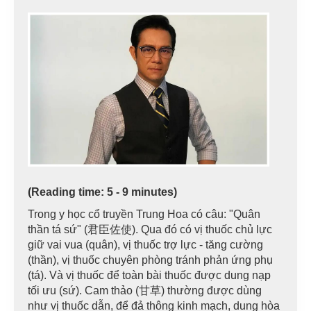
(Reading time: 5 - 9 minutes)
Trong y học cổ truyền Trung Hoa có câu: "Quân
thần tá sứ" (君臣佐使). Qua đó có vị thuốc chủ lực
giữ vai vua (quân), vị thuốc trợ lực - tăng cường
(thần), vị thuốc chuyên phòng tránh phản ứng phụ
(tá). Và vị thuốc để toàn bài thuốc được dung nạp
tối ưu (sứ). Cam thảo (甘草) thường được dùng
như vị thuốc dẫn, để đả thông kinh mạch, dung hòa