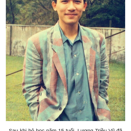
Sau khi bỏ học năm 15 tuổi, Lương Triều Vỹ đã