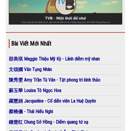
Bài Viết Mới Nhất
邵美琪 Maggie Thiệu Mỹ Kỳ - Lãnh diễm mỹ nhan
文頌嫻 Văn Tụng Nhàn
陳秀雯 Amy Trần Tú Văn - Tật phong tri kình thảo
蘇玉華 Louisa Tô Ngọc Hoa
羅慧娟 Jacqueline - Cố diễn viên La Huệ Quyên
蔡曉儀 - Thái Hiểu Nghi
鍾楚红 Chung Sở Hồng - Diễm quang tứ xạ