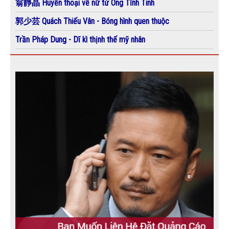
翁靜晶 Huyền thoại về nữ tử Ông Tĩnh Tinh
郭少芸 Quách Thiếu Vân - Bóng hình quen thuộc
Trần Pháp Dung - Dĩ kì thịnh thế mỹ nhân