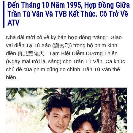
Đến Tháng 10 Năm 1995, Hợp Đồng Giữa
Trần Tú Văn Và TVB Kết Thúc. Cô Trở Về
ATV
Nhà đài mời cô về ký bản hợp đồng "vàng". Giao
vai diễn Tạ Tú Xảo (謝秀巧) trong bộ phim kinh
điển 再見艷陽天 - Tạm Biệt Diễm Dương Thiên
(Ngày mai trời lại sáng) cho Trần Tú Văn. Ca khúc
chủ đề của phim cũng do chính Trần Tú Văn thể
hiện.