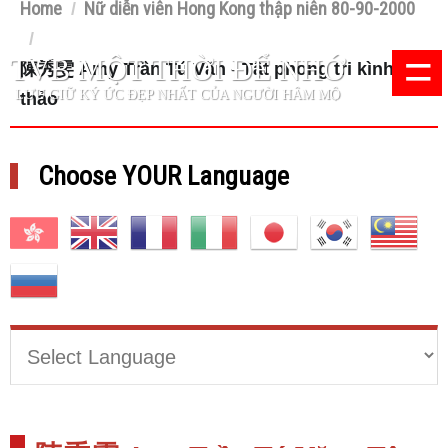
Home
Nữ diễn viên Hong Kong thập niên 80-90-2000
/
/
=
TVB MỘT THỜI ĐỂ NHỚ
陳秀雯 Amy Trần Tú Văn - Tật phong tri kình
LƯU GIỮ KÝ ỨC ĐẸP NHẤT CỦA NGƯỜI HÂM MỘ
thảo
Choose YOUR Language