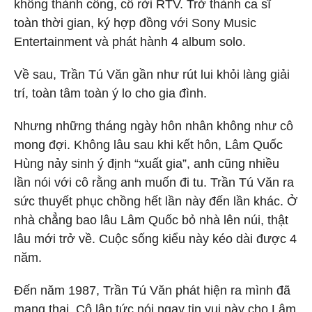
không thành công, cô rời RTV. Trở thành ca sĩ
toàn thời gian, ký hợp đồng với Sony Music
Entertainment và phát hành 4 album solo.
Về sau, Trần Tú Văn gần như rút lui khỏi làng giải
trí, toàn tâm toàn ý lo cho gia đình.
Nhưng những tháng ngày hôn nhân không như cô
mong đợi. Không lâu sau khi kết hôn, Lâm Quốc
Hùng nảy sinh ý định “xuất gia”, anh cũng nhiều
lần nói với cô rằng anh muốn đi tu. Trần Tú Văn ra
sức thuyết phục chồng hết lần này đến lần khác. Ở
nhà chẳng bao lâu Lâm Quốc bỏ nhà lên núi, thật
lâu mới trở về. Cuộc sống kiểu này kéo dài được 4
năm.
Đến năm 1987, Trần Tú Văn phát hiện ra mình đã
mang thai. Cô lập tức nói ngay tin vui này cho Lâm