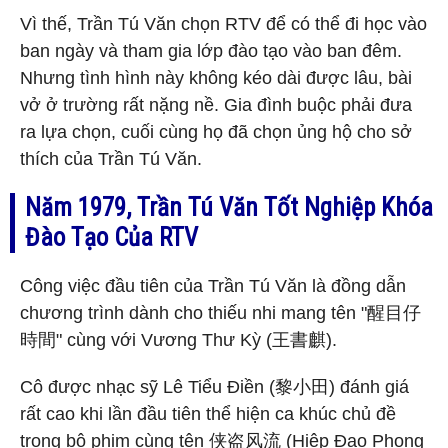
Vì thế, Trần Tú Văn chọn RTV để có thể đi học vào
ban ngày và tham gia lớp đào tạo vào ban đêm.
Nhưng tình hình này không kéo dài được lâu, bài
vở ở trường rất nặng nề. Gia đình buộc phải đưa
ra lựa chọn, cuối cùng họ đã chọn ủng hộ cho sở
thích của Trần Tú Văn.
Năm 1979, Trần Tú Văn Tốt Nghiệp Khóa
Đào Tạo Của RTV
Công việc đầu tiên của Trần Tú Văn là đồng dẫn
chương trình dành cho thiếu nhi mang tên "醒目仔
時間" cùng với Vương Thư Kỳ (王書麒).
Cô được nhạc sỹ Lê Tiểu Điền (黎小田) đánh giá
rất cao khi lần đầu tiên thể hiện ca khúc chủ đề
trong bộ phim cùng tên 侠盗风流 (Hiệp Đạo Phong