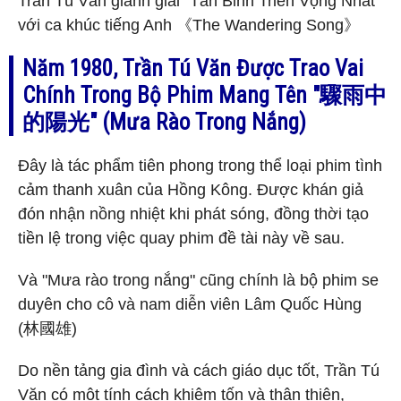
Trần Tú Văn giành giải "Tân Binh Triển Vọng Nhất"
với ca khúc tiếng Anh 《The Wandering Song》
Năm 1980, Trần Tú Văn Được Trao Vai
Chính Trong Bộ Phim Mang Tên "驟雨中
的陽光" (Mưa Rào Trong Nắng)
Đây là tác phẩm tiên phong trong thể loại phim tình
cảm thanh xuân của Hồng Kông. Được khán giả
đón nhận nồng nhiệt khi phát sóng, đồng thời tạo
tiền lệ trong việc quay phim đề tài này về sau.
Và "Mưa rào trong nắng" cũng chính là bộ phim se
duyên cho cô và nam diễn viên Lâm Quốc Hùng
(林國雄)
Do nền tảng gia đình và cách giáo dục tốt, Trần Tú
Văn có một tính cách khiêm tốn và thân thiện,