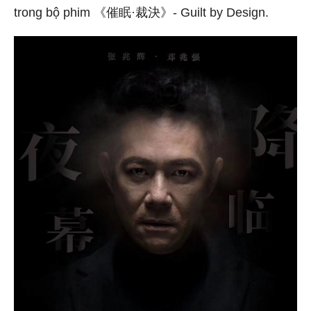
trong bộ phim 《催眠·裁決》- Guilt by Design.