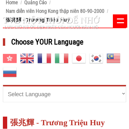
Home
Quảng Cáo
/
/
Nam diễn viên Hong Kong thập niên 80-90-2000
/
=
TVB MỘT THỜI ĐỂ NHỚ
張兆輝 - Trương Triệu Huy
LƯU GIỮ KÝ ỨC ĐẸP NHẤT CỦA NGƯỜI HÂM MỘ
Choose YOUR Language
張兆輝 - Trương Triệu Huy