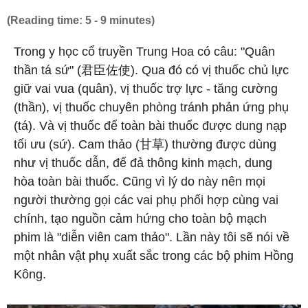
(Reading time: 5 - 9 minutes)
Trong y học cổ truyền Trung Hoa có câu: "Quân
thần tá sứ" (君臣佐使). Qua đó có vị thuốc chủ lực
giữ vai vua (quân), vị thuốc trợ lực - tăng cường
(thần), vị thuốc chuyên phòng tránh phản ứng phụ
(tá). Và vị thuốc để toàn bài thuốc được dung nạp
tối ưu (sứ). Cam thảo (甘草) thường được dùng
như vị thuốc dẫn, để đả thông kinh mạch, dung
hòa toàn bài thuốc. Cũng vì lý do này nên mọi
người thường gọi các vai phụ phối hợp cùng vai
chính, tạo nguồn cảm hứng cho toàn bộ mạch
phim là "diễn viên cam thảo". Lần này tôi sẽ nói về
một nhân vật phụ xuất sắc trong các bộ phim Hồng
Kông.