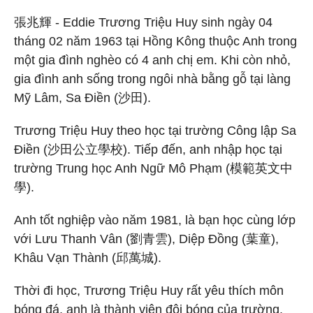
張兆輝 - Eddie Trương Triệu Huy sinh ngày 04
tháng 02 năm 1963 tại Hồng Kông thuộc Anh trong
một gia đình nghèo có 4 anh chị em. Khi còn nhỏ,
gia đình anh sống trong ngôi nhà bằng gỗ tại làng
Mỹ Lâm, Sa Điền (沙田).
Trương Triệu Huy theo học tại trường Công lập Sa
Điền (沙田公立學校). Tiếp đến, anh nhập học tại
trường Trung học Anh Ngữ Mô Phạm (模範英文中
學).
Anh tốt nghiệp vào năm 1981, là bạn học cùng lớp
với Lưu Thanh Vân (劉青雲), Diệp Đồng (葉童),
Khâu Vạn Thành (邱萬城).
Thời đi học, Trương Triệu Huy rất yêu thích môn
bóng đá, anh là thành viên đội bóng của trường.