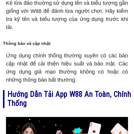
Kẻ lừa đảo thường sử dụng tên và biểu tượng gần
giống với W88 để đánh lừa người chơi. Hãy kiểm
tra kỹ tên và biểu tượng của ứng dụng trước khi
tải.
Thông báo và cập nhật
Ứng dụng chính thống thường xuyên có các bản
cập nhật để cải thiện hiệu suất và bảo mật. Các
ứng dụng giả mạo thường không có hoặc có
những thông báo bất thường.
Hướng Dẫn Tải App W88 An Toàn, Chính
Thống