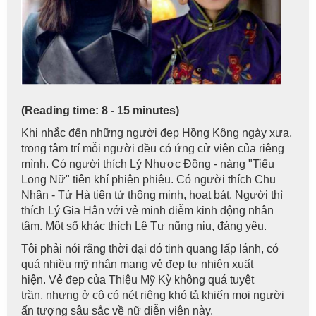
(Reading time: 8 - 15 minutes)
Khi nhắc đến những người đẹp Hồng Kông ngày xưa,
trong tâm trí mỗi người đều có ứng cử viên của riêng
mình. Có người thích Lý Nhược Đồng - nàng "Tiểu
Long Nữ" tiên khí phiên phiêu. Có người thích Chu
Nhân - Tử Hà tiên tử thông minh, hoạt bát. Người thì
thích Lý Gia Hân với vẻ minh diễm kinh động nhân
tâm. Một số khác thích Lê Tư nũng nịu, đáng yêu.
Tôi phải nói rằng thời đại đó tinh quang lấp lánh, có
quá nhiều mỹ nhân mang vẻ đẹp tự nhiên xuất
hiện. Vẻ đẹp của Thiệu Mỹ Kỳ không quá tuyệt
trần, nhưng ở cô có nét riêng khó tả khiến mọi người
ấn tượng sâu sắc về nữ diễn viên này.