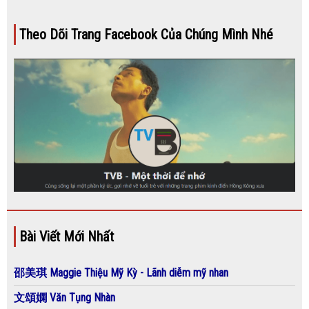
Theo Dõi Trang Facebook Của Chúng Mình Nhé
Bài Viết Mới Nhất
邵美琪 Maggie Thiệu Mỹ Kỳ - Lãnh diễm mỹ nhan
文頌嫻 Văn Tụng Nhàn