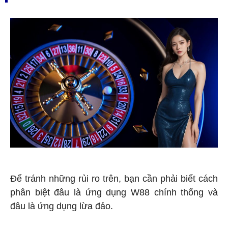
Để tránh những rủi ro trên, bạn cần phải biết cách
phân biệt đâu là ứng dụng W88 chính thống và
đâu là ứng dụng lừa đảo.