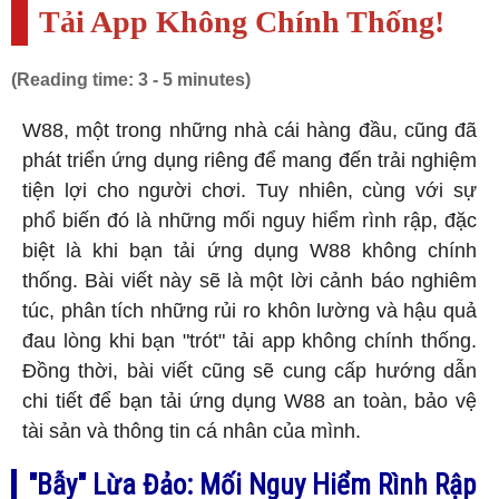
Tải App Không Chính Thống!
(Reading time: 3 - 5 minutes)
W88, một trong những nhà cái hàng đầu, cũng đã
phát triển ứng dụng riêng để mang đến trải nghiệm
tiện lợi cho người chơi. Tuy nhiên, cùng với sự
phổ biến đó là những mối nguy hiểm rình rập, đặc
biệt là khi bạn tải ứng dụng W88 không chính
thống. Bài viết này sẽ là một lời cảnh báo nghiêm
túc, phân tích những rủi ro khôn lường và hậu quả
đau lòng khi bạn "trót" tải app không chính thống.
Đồng thời, bài viết cũng sẽ cung cấp hướng dẫn
chi tiết để bạn tải ứng dụng W88 an toàn, bảo vệ
tài sản và thông tin cá nhân của mình.
"Bẫy" Lừa Đảo: Mối Nguy Hiểm Rình Rập