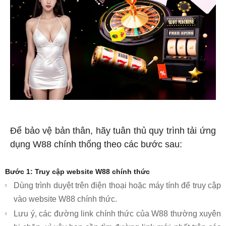
Để bảo vệ bản thân, hãy tuân thủ quy trình tải ứng
dụng W88 chính thống theo các bước sau:
Bước 1: Truy cập website W88 chính thức
Dùng trình duyệt trên điện thoại hoặc máy tính để truy cập
vào website W88 chính thức.
Lưu ý, các đường link chính thức của W88 thường xuyên