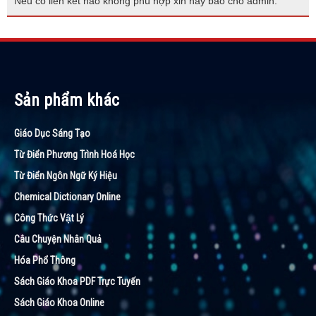
Nếu có liên kết nào không phù hợp xin hãy báo cho admin.
Sản phẩm khác
Giáo Dục Sáng Tạo
Từ Điển Phương Trình Hoá Học
Từ Điển Ngôn Ngữ Ký Hiệu
Chemical Dictionary Online
Công Thức Vật Lý
Câu Chuyện Nhân Quả
Hóa Phổ Thông
Sách Giáo Khoa PDF Trực Tuyến
Sách Giáo Khoa Online