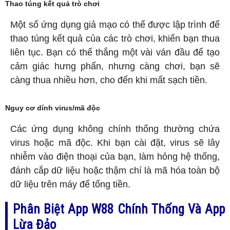
Thao túng kết quả trò chơi
Một số ứng dụng giả mạo có thể được lập trình để
thao túng kết quả của các trò chơi, khiến bạn thua
liên tục. Bạn có thể thắng một vài ván đầu để tạo
cảm giác hưng phấn, nhưng càng chơi, bạn sẽ
càng thua nhiều hơn, cho đến khi mất sạch tiền.
Nguy cơ dính virus/mã độc
Các ứng dụng không chính thống thường chứa
virus hoặc mã độc. Khi bạn cài đặt, virus sẽ lây
nhiễm vào điện thoại của bạn, làm hỏng hệ thống,
đánh cắp dữ liệu hoặc thậm chí là mã hóa toàn bộ
dữ liệu trên máy để tống tiền.
Phân Biệt App W88 Chính Thống Và App
Lừa Đảo