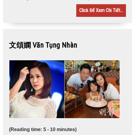
Click Để Xem Chi Tiết...
文頌嫻 Văn Tụng Nhàn
(Reading time: 5 - 10 minutes)