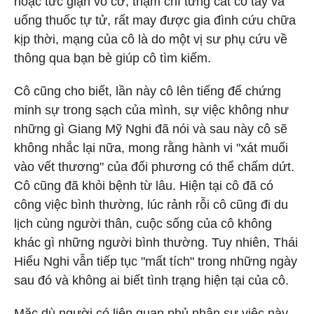
hoặc tức giận vô cớ, thậm chí từng cắt cổ tay và
uống thuốc tự tử, rất may được gia đình cứu chữa
kịp thời, mạng của cô là do một vị sư phụ cứu về
thông qua bạn bè giúp cô tìm kiếm.
Cô cũng cho biết, lần này cô lên tiếng để chứng
minh sự trong sạch của mình, sự việc không như
những gì Giang Mỹ Nghi đã nói và sau này cô sẽ
không nhắc lại nữa, mong rằng hành vi "xát muối
vào vết thương" của đối phương có thể chấm dứt.
Cô cũng đã khỏi bệnh từ lâu. Hiện tại cô đã có
công việc bình thường, lúc rảnh rỗi cô cũng đi du
lịch cùng người thân, cuộc sống của cô không
khác gì những người bình thường. Tuy nhiên, Thái
Hiểu Nghi vẫn tiếp tục "mất tích" trong những ngày
sau đó và không ai biết tình trạng hiện tại của cô.
Mặc dù người có liên quan phủ nhận sự việc này