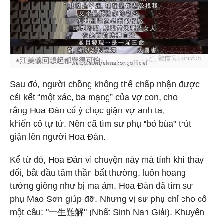
Sau đó, người chồng không thể chấp nhận được
cái kết “một xác, ba mạng” của vợ con, cho
rằng Hoa Đán cố ý chọc giận vợ anh ta,
khiến cô tự tử. Nên đã tìm sư phụ "bỏ bùa" trút
giận lên người Hoa Đán.
Kể từ đó, Hoa Đán vì chuyện này mà tính khí thay
đổi, bắt đầu tâm thần bất thường, luôn hoang
tưởng giống như bị ma ám. Hoa Đán đã tìm sư
phụ Mao Sơn giúp đỡ. Nhưng vị sư phụ chỉ cho cô
một câu: "一生難解" (Nhất Sinh Nan Giải). Khuyên