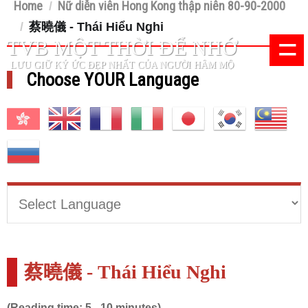
Home
Nữ diễn viên Hong Kong thập niên 80-90-2000
/
/
蔡曉儀 - Thái Hiểu Nghi
=
TVB MỘT THỜI ĐỂ NHỚ
LƯU GIỮ KÝ ỨC ĐẸP NHẤT CỦA NGƯỜI HÂM MỘ
Choose YOUR Language
蔡曉儀 - Thái Hiểu Nghi
(Reading time: 5 - 10 minutes)