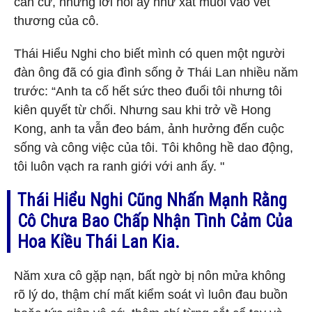
căn cứ, những lời nói ấy như xát muối vào vết
thương của cô.
Thái Hiểu Nghi cho biết mình có quen một người
đàn ông đã có gia đình sống ở Thái Lan nhiều năm
trước: “Anh ta cố hết sức theo đuổi tôi nhưng tôi
kiên quyết từ chối. Nhưng sau khi trở về Hong
Kong, anh ta vẫn đeo bám, ảnh hưởng đến cuộc
sống và công việc của tôi. Tôi không hề dao động,
tôi luôn vạch ra ranh giới với anh ấy. "
Thái Hiểu Nghi Cũng Nhấn Mạnh Rằng
Cô Chưa Bao Chấp Nhận Tình Cảm Của
Hoa Kiều Thái Lan Kia.
Năm xưa cô gặp nạn, bất ngờ bị nôn mửa không
rõ lý do, thậm chí mất kiểm soát vì luôn đau buồn