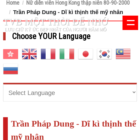
Home
Nữ diễn viên Hong Kong thập niên 80-90-2000
/
/
Trần Pháp Dung - Dĩ kì thịnh thế mỹ nhân
=
TVB MỘT THỜI ĐỂ NHỚ
LƯU GIỮ KÝ ỨC ĐẸP NHẤT CỦA NGƯỜI HÂM MỘ
Choose YOUR Language
Trần Pháp Dung - Dĩ kì thịnh thế
mỹ nhân