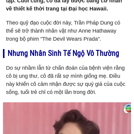
tập. Cuối cùng, cô đã lấy được bằng cử nhân
về thiết kế thời trang tại Đại học Hawaii.
Theo quỹ đạo cuộc đời này, Trần Pháp Dung có
thể sẽ trở thành nhân vật như Anne Hathaway
trong bộ phim "The Devil Wears Prada".
Nhưng Nhân Sinh Tế Ngộ Vô Thường
Do sự nhầm lẫn từ chẩn đoán của bệnh viện rằng
cô bị ung thư, cô đã rất sợ mình giống mẹ. Điều
này khiến cô cảm nhận được sự quý giá của cuộc
sống, tuổi trẻ chỉ có một lần trong đời.