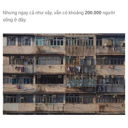
Nhưng ngay cả như vậy, vẫn có khoảng
200.000
người
sống ở đây.