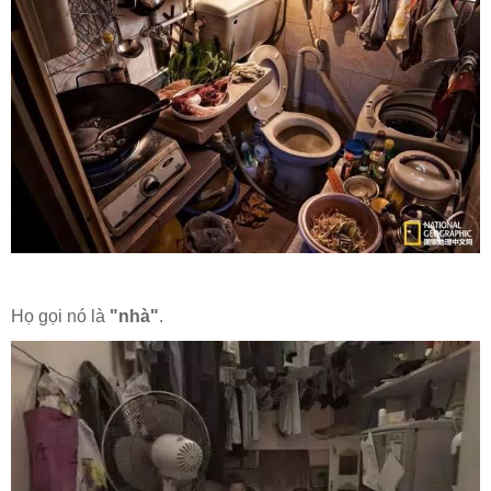
Họ gọi nó là
"nhà"
.