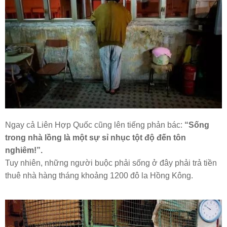
Ngay cả Liên Hợp Quốc cũng lên tiếng phản bác:
“Sống
trong nhà lồng là một sự sỉ nhục tột độ đến tôn
nghiêm!”.
Tuy nhiên, những người buộc phải sống ở đây phải trả tiền
thuê nhà hàng tháng khoảng 1200 đô la Hồng Kông.