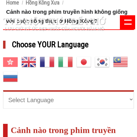
Home
Hồng Kông Xưa
/
/
Cảnh nào trong phim truyền hình không giống
=
TVB MỘT THỜI ĐỂ NHỚ
với cuộc sống thực ở Hồng Kông?
LƯU GIỮ KÝ ỨC ĐẸP NHẤT CỦA NGƯỜI HÂM MỘ
Choose YOUR Language
Cảnh nào trong phim truyền