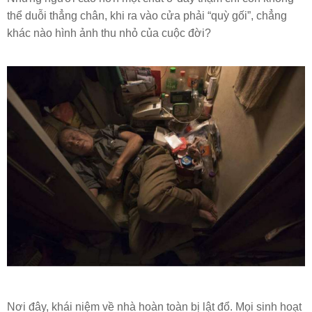
thể duỗi thẳng chân, khi ra vào cửa phải “quỳ gối”, chẳng
khác nào hình ảnh thu nhỏ của cuộc đời?
Nơi đây, khái niệm về nhà hoàn toàn bị lật đổ. Mọi sinh hoạt