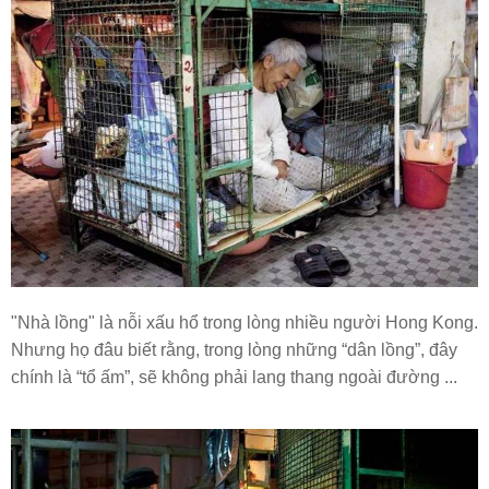
"Nhà lồng" là nỗi xấu hổ trong lòng nhiều người Hong Kong.
Nhưng họ đâu biết rằng, trong lòng những “dân lồng”, đây
chính là “tổ ấm”, sẽ không phải lang thang ngoài đường ...