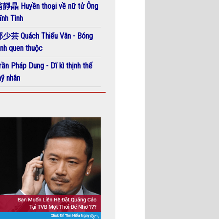
靜晶 Huyền thoại về nữ tử Ông
ĩnh Tinh
少芸 Quách Thiếu Vân - Bóng
ình quen thuộc
rần Pháp Dung - Dĩ kì thịnh thế
ỹ nhân