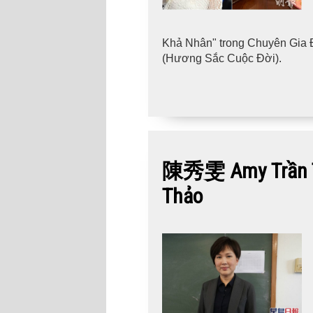
Khả Nhân" trong Chuyên Gia
(Hương Sắc Cuộc Đời).
陳秀雯 Amy Trần Tú 
Thảo