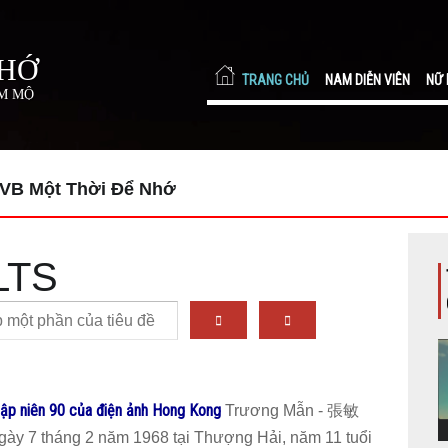
NHỚ
TRANG CHỦ
NAM DIỄN VIÊN
NỮ 
ÂM MỘ
TVB Một Thời Để Nhớ
LTS
ập niên 90 của điện ảnh Hong Kong
Trương Mẫn - 張敏
gày 7 tháng 2 năm 1968 tại Thượng Hải, năm 11 tuổi