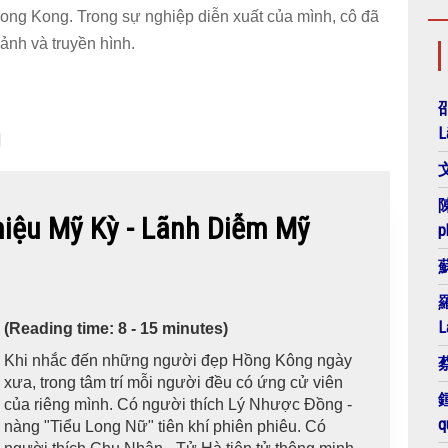
ong Kong. Trong sự nghiệp diễn xuất của mình, cô đã
ảnh và truyền hình.
邵
L
g
文
陳
u Mỹ Kỳ - Lãnh Diễm Mỹ
p
蘇
羅
L
(Reading time: 8 - 15 minutes)
Khi nhắc đến những người đẹp Hồng Kông ngày
蔡
xưa, trong tâm trí mỗi người đều có ứng cử viên
鍾
của riêng mình. Có người thích Lý Nhược Đồng -
q
nàng "Tiểu Long Nữ" tiên khí phiên phiêu. Có