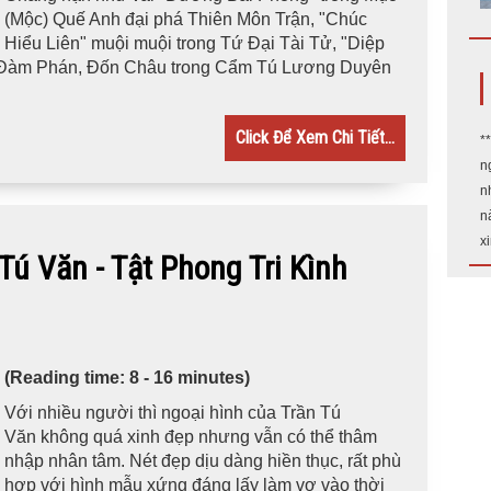
(Mộc) Quế Anh đại phá Thiên Môn Trận, "Chúc
Hiểu Liên" muội muội trong Tứ Đại Tài Tử, "Diệp
 Đàm Phán, Đốn Châu trong Cẩm Tú Lương Duyên
Click Để Xem Chi Tiết...
*
n
n
n
x
Văn - Tật Phong Tri Kình
(Reading time: 8 - 16 minutes)
Với nhiều người thì ngoại hình của Trần Tú
Văn không quá xinh đẹp nhưng vẫn có thể thâm
nhập nhân tâm. Nét đẹp dịu dàng hiền thục, rất phù
hợp với hình mẫu xứng đáng lấy làm vợ vào thời