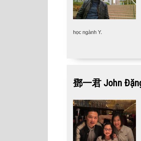
học ngành Y.
鄧一君 John Đặng