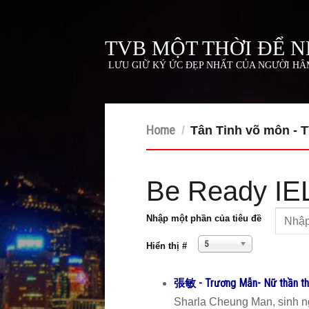
TVB MỘT THỜI ĐỂ 
LƯU GIỮ KÝ ỨC ĐẸP NHẤT CỦA NGƯỜI H
Home
/
Tân Tinh võ môn - 
Be Ready IE
Nhập một phần của tiêu đề
5
Hiển thị #
張敏 - Trương Mẫn- Nữ thần th
Sharla Cheung Man, sinh n