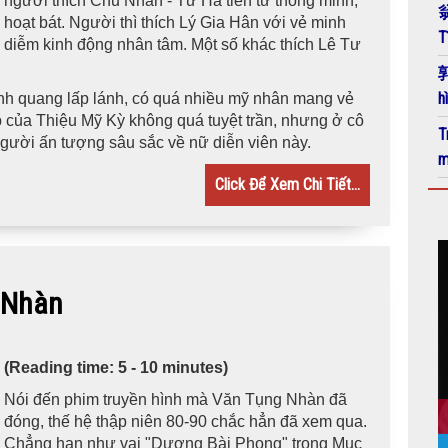
người thích Chu Nhân - Tử Hà tiên tử thông minh,
翁
hoạt bát. Người thì thích Lý Gia Hân với vẻ minh
T
diễm kinh động nhân tâm. Một số khác thích Lê Tư
郭
h
 tinh quang lấp lánh, có quá nhiều mỹ nhân mang vẻ
p của Thiệu Mỹ Kỳ không quá tuyệt trần, nhưng ở cô
T
 người ấn tượng sâu sắc về nữ diễn viên này.
m
Click Để Xem Chi Tiết...
Nhàn
(Reading time: 5 - 10 minutes)
Nói đến phim truyền hình mà Văn Tụng Nhàn đã
đóng, thế hệ thập niên 80-90 chắc hẳn đã xem qua.
Chẳng hạn như vai "Dương Bài Phong" trong Mục