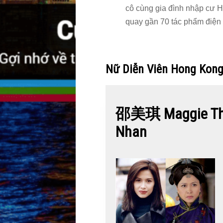
cô cùng gia đình nhập cư H
quay gần 70 tác phẩm điện 
Nữ Diễn Viên Hong Kon
邵美琪 Maggie Thiệ
Nhan