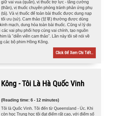
giữ vai vua (quân), vị thuốc trợ lực - tăng cường
(thần), vị thuốc chuyên phòng tránh phản ứng phụ
(tá). Và vị thuốc để toàn bài thuốc được dung nạp
tối ưu (sứ). Cam thảo (甘草) thường được dùng
kinh mạch, dung hòa toàn bài thuốc. Cũng vì lý do
các vai phụ phối hợp cùng vai chính, tạo nguồn
m là "diễn viên cam thảo". Lần này tôi sẽ nói về
ong các bộ phim Hồng Kông.
Click Để Xem Chi Tiết...
Kông - Tôi Là Hà Quốc Vinh
(Reading time: 6 - 12 minutes)
Tôi là Quốc Vinh. Tôi đến từ Queensland - Úc. Khi
còn học Trung học tôi đạt điểm rất cao, với điểm số