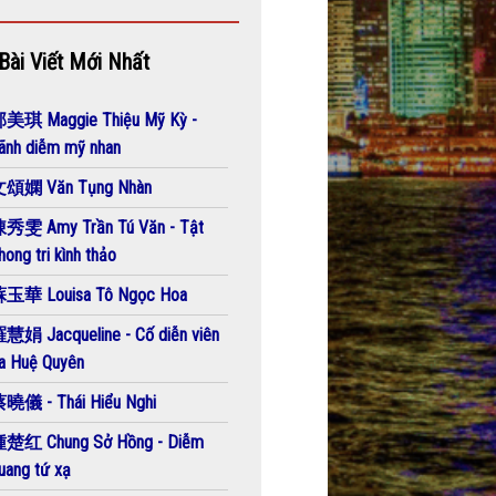
Bài Viết Mới Nhất
美琪 Maggie Thiệu Mỹ Kỳ -
ãnh diễm mỹ nhan
頌嫻 Văn Tụng Nhàn
秀雯 Amy Trần Tú Văn - Tật
hong tri kình thảo
玉華 Louisa Tô Ngọc Hoa
慧娟 Jacqueline - Cố diễn viên
a Huệ Quyên
曉儀 - Thái Hiểu Nghi
楚红 Chung Sở Hồng - Diễm
uang tứ xạ