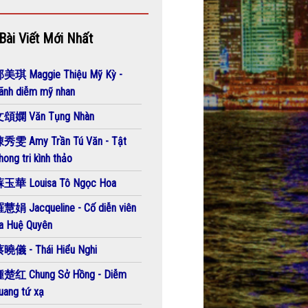
Bài Viết Mới Nhất
美琪 Maggie Thiệu Mỹ Kỳ -
ãnh diễm mỹ nhan
頌嫻 Văn Tụng Nhàn
秀雯 Amy Trần Tú Văn - Tật
hong tri kình thảo
玉華 Louisa Tô Ngọc Hoa
慧娟 Jacqueline - Cố diễn viên
a Huệ Quyên
曉儀 - Thái Hiểu Nghi
楚红 Chung Sở Hồng - Diễm
uang tứ xạ