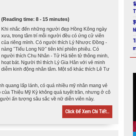
翁
T
(Reading time: 8 - 15 minutes)
郭
Khi nhắc đến những người đẹp Hồng Kông ngày
h
xưa, trong tâm trí mỗi người đều có ứng cử viên
T
của riêng mình. Có người thích Lý Nhược Đồng -
m
nàng "Tiểu Long Nữ" tiên khí phiên phiêu. Có
người thích Chu Nhân - Tử Hà tiên tử thông minh,
hoạt bát. Người thì thích Lý Gia Hân với vẻ minh
diễm kinh động nhân tâm. Một số khác thích Lê Tư
 tinh quang lấp lánh, có quá nhiều mỹ nhân mang vẻ
p của Thiệu Mỹ Kỳ không quá tuyệt trần, nhưng ở cô
 người ấn tượng sâu sắc về nữ diễn viên này.
Click Để Xem Chi Tiết...