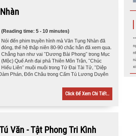
Nhàn
(Reading time: 5 - 10 minutes)
*
Nói đến phim truyền hình mà Văn Tụng Nhàn đã
n
đóng, thế hệ thập niên 80-90 chắc hẳn đã xem qua.
n
Chẳng hạn như vai "Dương Bài Phong" trong Mục
n
(Mộc) Quế Anh đại phá Thiên Môn Trận, "Chúc
x
Hiểu Liên" muội muội trong Tứ Đại Tài Tử, "Diệp
 Đàm Phán, Đốn Châu trong Cẩm Tú Lương Duyên
Click Để Xem Chi Tiết...
Văn - Tật Phong Tri Kình