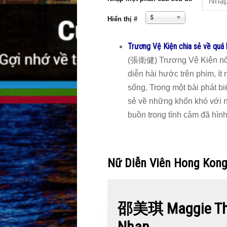
5
Hiển thị #
Trương Vệ Kiện chia sẻ về quá 
(張衛健) Trương Vệ Kiện nổi t
diễn hài hước trên phim, ít
sống. Trong một bài phát bi
sẻ về những khốn khó với
buồn trong tình cảm đã hìn
Nữ Diễn Viên Hong Kon
邵美琪 Maggie Thiệ
Nhan