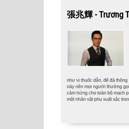
張兆輝 - Trương Tr
như vị thuốc dẫn, để đả thông 
này nên mọi người thường gọi 
cảm hứng cho toàn bộ mạch phi
một nhân vật phụ xuất sắc tr