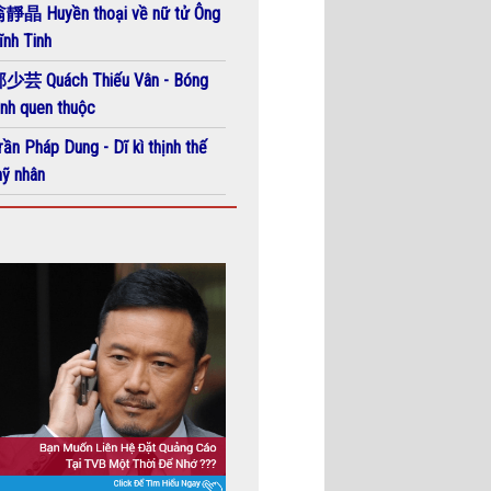
靜晶 Huyền thoại về nữ tử Ông
ĩnh Tinh
少芸 Quách Thiếu Vân - Bóng
ình quen thuộc
rần Pháp Dung - Dĩ kì thịnh thế
ỹ nhân