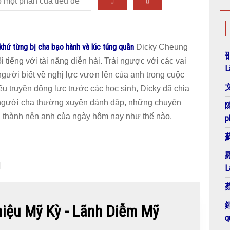
khứ từng bị cha bạo hành và lúc túng quẫn
Dicky Cheung
邵
iếng với tài năng diễn hài. Trái ngược với các vai
L
 người biết về nghị lực vươn lên của anh trong cuộc
文
ểu truyền động lực trước các học sinh, Dicky đã chia
 người cha thường xuyên đánh đập, những chuyện
陳
h thành nên anh của ngày hôm nay như thế nào.
p
蘇
羅
g
L
蔡
鍾
u Mỹ Kỳ - Lãnh Diễm Mỹ
q