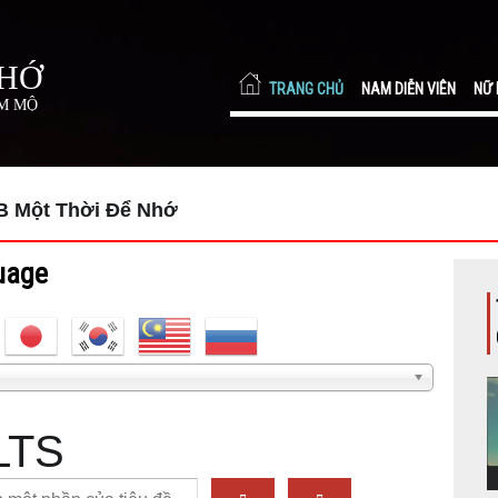
NHỚ
TRANG CHỦ
NAM DIỄN VIÊN
NỮ 
ÂM MỘ
B Một Thời Để Nhớ
uage
LTS