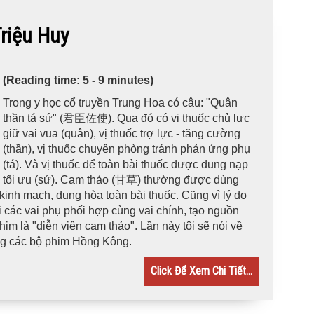
iệu Huy
(Reading time: 5 - 9 minutes)
Trong y học cổ truyền Trung Hoa có câu: "Quân
thần tá sứ" (君臣佐使). Qua đó có vị thuốc chủ lực
giữ vai vua (quân), vị thuốc trợ lực - tăng cường
(thần), vị thuốc chuyên phòng tránh phản ứng phụ
(tá). Và vị thuốc để toàn bài thuốc được dung nạp
tối ưu (sứ). Cam thảo (甘草) thường được dùng
kinh mạch, dung hòa toàn bài thuốc. Cũng vì lý do
các vai phụ phối hợp cùng vai chính, tạo nguồn
m là "diễn viên cam thảo". Lần này tôi sẽ nói về
ong các bộ phim Hồng Kông.
Click Để Xem Chi Tiết...