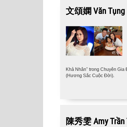
文頌嫻 Văn Tụng 
Khả Nhân" trong Chuyên Gia
(Hương Sắc Cuộc Đời).
陳秀雯 Amy Trần Tú 