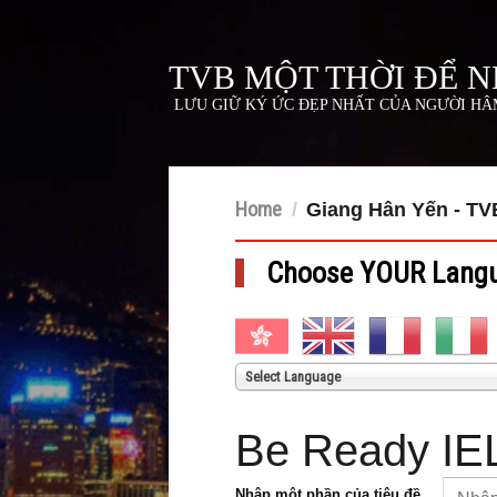
TVB MỘT THỜI ĐỂ 
LƯU GIỮ KÝ ỨC ĐẸP NHẤT CỦA NGƯỜI H
Home
/
Giang Hân Yến - TV
Choose YOUR Lang
Select Language
Be Ready IE
Nhập một phần của tiêu đề