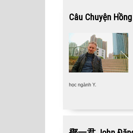
Câu Chuyện Hồng 
học ngành Y.
鄧一君 John Đặng