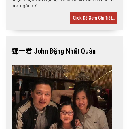
học ngành Y.
Click Để Xem Chi Tiết...
鄧一君 John Đặng Nhất Quân