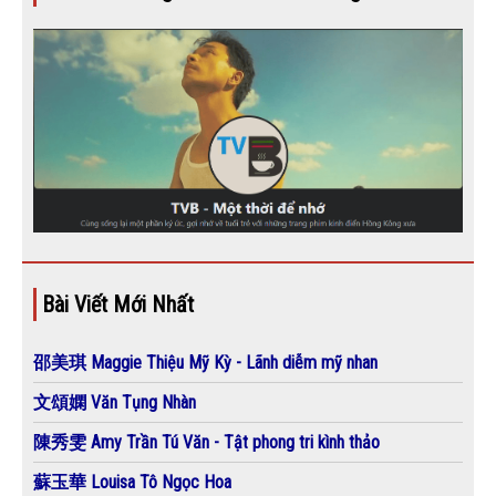
Bài Viết Mới Nhất
邵美琪 Maggie Thiệu Mỹ Kỳ - Lãnh diễm mỹ nhan
文頌嫻 Văn Tụng Nhàn
陳秀雯 Amy Trần Tú Văn - Tật phong tri kình thảo
蘇玉華 Louisa Tô Ngọc Hoa