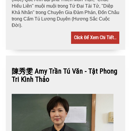
Hiểu Liên" muội muội trong Tứ Đại Tài Tử, "Diệp
Khả Nhân" trong Chuyên Gia Đàm Phán, Đốn Châu
trong Cẩm Tú Lương Duyên (Hương Sắc Cuộc
Đời).
Click Để Xem Chi Tiết...
陳秀雯 Amy Trần Tú Văn - Tật Phong
Tri Kình Thảo