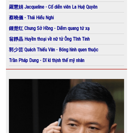
羅慧娟 Jacqueline - Cố diễn viên La Huệ Quyên
蔡曉儀 - Thái Hiểu Nghi
鍾楚红 Chung Sở Hồng - Diễm quang tứ xạ
翁靜晶 Huyền thoại về nữ tử Ông Tĩnh Tinh
郭少芸 Quách Thiếu Vân - Bóng hình quen thuộc
Trần Pháp Dung - Dĩ kì thịnh thế mỹ nhân