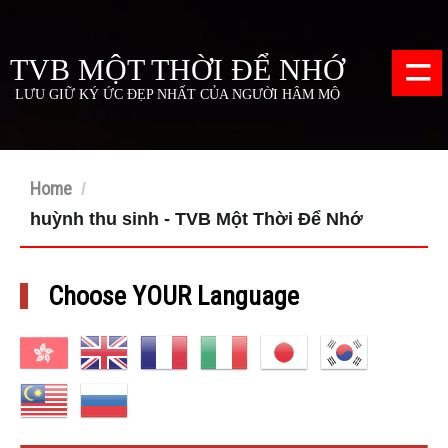
=
TVB MỘT THỜI ĐỂ NHỚ
LƯU GIỮ KÝ ỨC ĐẸP NHẤT CỦA NGƯỜI HÂM MỘ
Home
/
huỳnh thu sinh - TVB Một Thời Để Nhớ
Choose YOUR Language