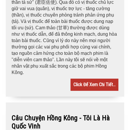
thần tá sứ" (君臣佐使). Qua đó có vị thuốc chủ lực
giữ vai vua (quân), vị thuốc trợ lực - tăng cường
(thần), vị thuốc chuyên phòng tránh phản ứng phụ
(tá). Và vị thuốc để toàn bài thuốc được dung nạp
tối ưu (sứ). Cam thảo (甘草) thường được dùng
như vị thuốc dẫn, để đả thông kinh mạch, dung hòa
toàn bài thuốc. Cũng vì lý do này nên mọi người
thường gọi các vai phụ phối hợp cùng vai chính,
tạo nguồn cảm hứng cho toàn bộ mạch phim là
"diễn viên cam thảo". Lần này tôi sẽ nói về một
nhân vật phụ xuất sắc trong các bộ phim Hồng
Kông.
Click Để Xem Chi Tiết...
Câu Chuyện Hồng Kông - Tôi Là Hà
Quốc Vinh