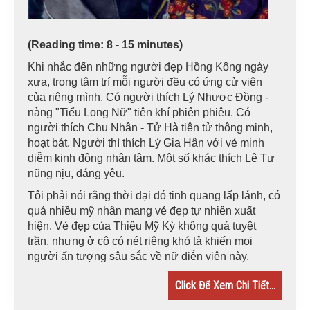
(Reading time: 8 - 15 minutes)
Khi nhắc đến những người đẹp Hồng Kông ngày
xưa, trong tâm trí mỗi người đều có ứng cử viên
của riêng mình. Có người thích Lý Nhược Đồng -
nàng "Tiểu Long Nữ" tiên khí phiên phiêu. Có
người thích Chu Nhân - Tử Hà tiên tử thông minh,
hoạt bát. Người thì thích Lý Gia Hân với vẻ minh
diễm kinh động nhân tâm. Một số khác thích Lê Tư
nũng nịu, đáng yêu.
Tôi phải nói rằng thời đại đó tinh quang lấp lánh, có
quá nhiều mỹ nhân mang vẻ đẹp tự nhiên xuất
hiện. Vẻ đẹp của Thiệu Mỹ Kỳ không quá tuyệt
trần, nhưng ở cô có nét riêng khó tả khiến mọi
người ấn tượng sâu sắc về nữ diễn viên này.
Click Để Xem Chi Tiết...